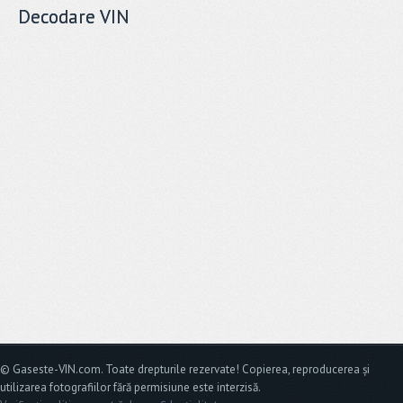
Decodare VIN
© Gaseste-VIN.com. Toate drepturile rezervate! Copierea, reproducerea și
utilizarea fotografiilor fără permisiune este interzisă.