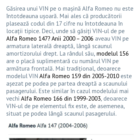
Găsirea unui VIN pe o mașină Alfa Romeo nu este
întotdeauna ușoară. Mai ales că producătorii
plasează codul din 17 cifre nu întotdeauna în
locații tipice. Deci, unde să găsiți VIN-ul de pe
Alfa Romeo 147? Anii 2000 – 2006
aveau VIN pe
armatura laterală dreaptă, lângă scaunul
amortizorului drept. La rândul său,
modelul 156
are o placă suplimentară cu numărul VIN pe
armătura frontală. Mai tradițional, deoarece
modelul VIN
Alfa Romeo 159 din 2005-2010
este
așezat pe podea pe partea dreaptă a scaunului
pasagerului. Este similar în cazul modelului mai
vechi
Alfa Romeo 166 din 1999-2003
, deoarece
VIN-ul de pe elementul fix este, de asemenea,
situat pe podea lângă scaunul pasagerului.