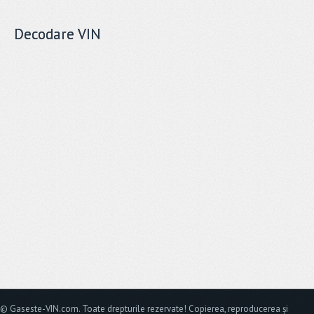
Decodare VIN
© Gaseste-VIN.com. Toate drepturile rezervate! Copierea, reproducerea și