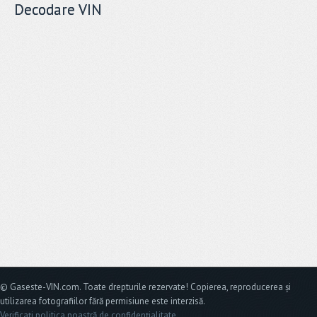
Decodare VIN
© Gaseste-VIN.com. Toate drepturile rezervate! Copierea, reproducerea și
utilizarea fotografiilor fără permisiune este interzisă.
Verificați politica noastră de confidențialitate