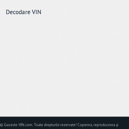
Decodare VIN
© Gaseste-VIN.com. Toate drepturile rezervate! Copierea, reproducerea și