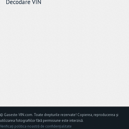
Decodare VIN
© Gaseste-VIN.com. Toate drepturile rezervate! Copierea, reproducerea și
utilizarea fotografiilor fără permisiune este interzisă.
Verificați politica noastră de confidențialitate