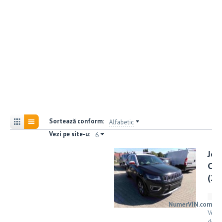
Sortează conform:
Alfabetic
Vezi pe site-u:
6
Jee
Co
(20
NumerVIN.com
Vezi
detal