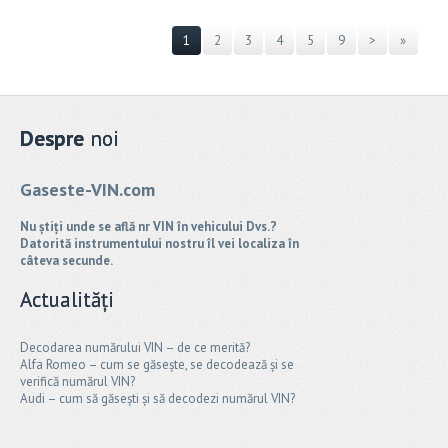
1
2
3
4
5
9
>
»
Despre
noi
Gaseste-VIN.com
Nu știți unde se află nr VIN în vehicului Dvs.?
Datorită instrumentului nostru îl vei localiza în
câteva secunde.
Actualități
Decodarea numărului VIN – de ce merită?
Alfa Romeo – cum se găsește, se decodează și se
verifică numărul VIN?
Audi – cum să găsești și să decodezi numărul VIN?