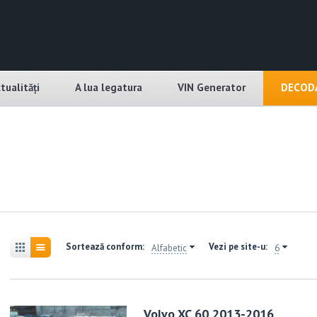
tualități
A lua legatura
VIN Generator
DECODA
Sortează conform:
Vezi pe site-u:
Alfabetic
6
Volvo XC 60 2013-2016