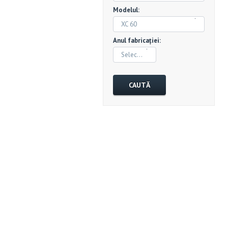
Modelul:
XC 60
Anul fabricației:
Selectează