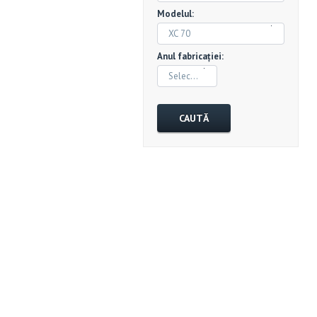
Modelul:
XC 70
Anul fabricației:
Selectează