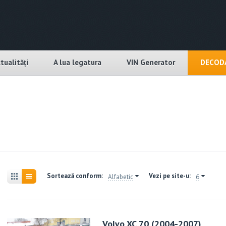
tualități
A lua legatura
VIN Generator
DECODA
Sortează conform:
Vezi pe site-u:
Alfabetic
6
Volvo XC 70 (2004-2007)