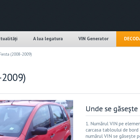
tualități
A lua legatura
VIN Generator
DECODA
Fiesta (2008-2009)
-2009)
Unde se găsește 
1. Numărul VIN pe element
carcasa tabloului de bord 
numărul VIN se găsește pe