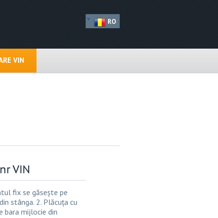
RO
RE VIN
nr VIN
ul fix se găsește pe
din stânga. 2. Plăcuța cu
 bara mijlocie din