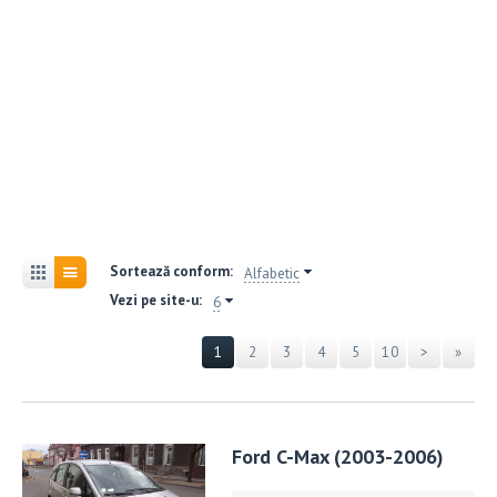
Sortează conform:
Alfabetic
Vezi pe site-u:
6
1
2
3
4
5
10
>
»
Ford C-Max (2003-2006)