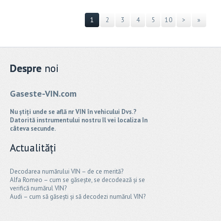
1
2
3
4
5
10
>
»
Despre
noi
Gaseste-VIN.com
Nu știți unde se află nr VIN în vehicului Dvs.?
Datorită instrumentului nostru îl vei localiza în
câteva secunde.
Actualități
Decodarea numărului VIN – de ce merită?
Alfa Romeo – cum se găsește, se decodează și se
verifică numărul VIN?
Audi – cum să găsești și să decodezi numărul VIN?