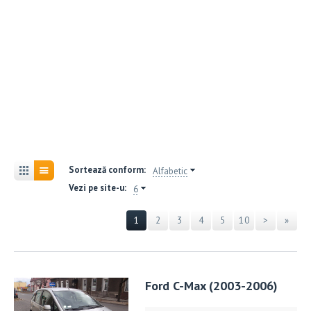
Sortează conform:
Alfabetic
Vezi pe site-u:
6
1
2
3
4
5
10
>
»
Ford C-Max (2003-2006)