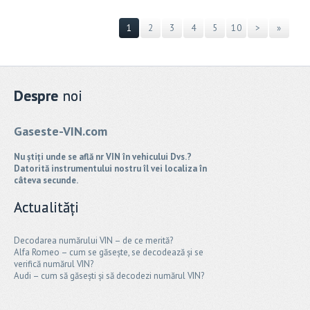
1
2
3
4
5
10
>
»
Despre
noi
Gaseste-VIN.com
Nu știți unde se află nr VIN în vehicului Dvs.?
Datorită instrumentului nostru îl vei localiza în
câteva secunde.
Actualități
Decodarea numărului VIN – de ce merită?
Alfa Romeo – cum se găsește, se decodează și se
verifică numărul VIN?
Audi – cum să găsești și să decodezi numărul VIN?