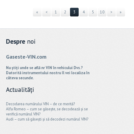
«
<
1
2
3
4
5
10
>
»
Despre
noi
Gaseste-VIN.com
Nu știți unde se află nr VIN în vehicului Dvs.?
Datorită instrumentului nostru îl vei localiza în
câteva secunde.
Actualități
Decodarea numărului VIN – de ce merită?
Alfa Romeo – cum se găsește, se decodează și se
verifică numărul VIN?
Audi – cum să găsești și să decodezi numărul VIN?