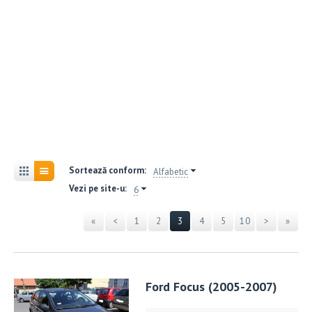
Sortează conform:
Alfabetic
Vezi pe site-u:
6
«
<
1
2
3
4
5
10
>
»
Ford Focus (2005-2007)