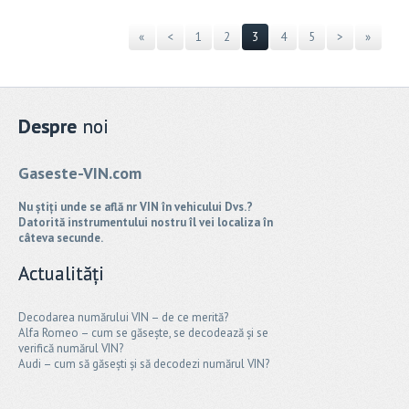
«
<
1
2
3
4
5
>
»
Despre
noi
Gaseste-VIN.com
Nu știți unde se află nr VIN în vehicului Dvs.?
Datorită instrumentului nostru îl vei localiza în
câteva secunde.
Actualități
Decodarea numărului VIN – de ce merită?
Alfa Romeo – cum se găsește, se decodează și se
verifică numărul VIN?
Audi – cum să găsești și să decodezi numărul VIN?