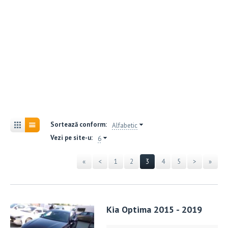
Sortează conform:
Alfabetic
Vezi pe site-u:
6
«
<
1
2
3
4
5
>
»
Kia Optima 2015 - 2019