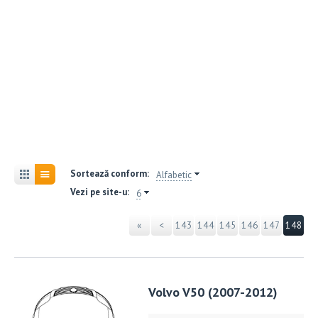
Sortează conform:
Alfabetic
Vezi pe site-u:
6
«
<
143
144
145
146
147
148
Volvo V50 (2007-2012)