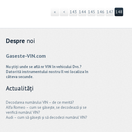
«
<
143
144
145
146
147
148
Despre
noi
Gaseste-VIN.com
Nu știți unde se află nr VIN în vehicului Dvs.?
Datorită instrumentului nostru îl vei localiza în
câteva secunde.
Actualități
Decodarea numărului VIN – de ce merită?
Alfa Romeo – cum se găsește, se decodează și se
verifică numărul VIN?
Audi – cum să găsești și să decodezi numărul VIN?