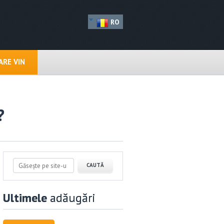
RO
RE VIN
?
Ultimele
adăugări