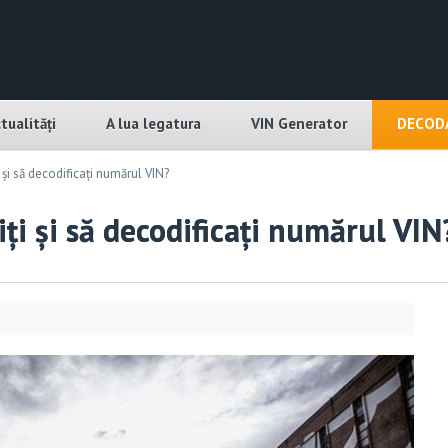
tualități
A lua legatura
VIN Generator
DECODA
 și să decodificați numărul VIN?
ți și să decodificați numărul VIN