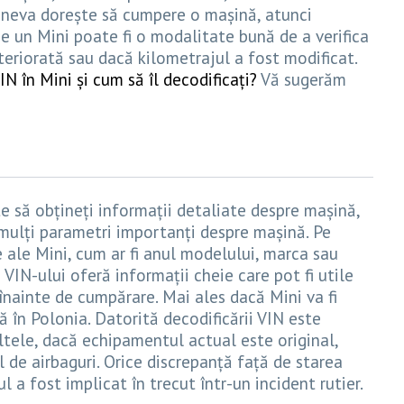
ineva dorește să cumpere o mașină, atunci
 un Mini poate fi o modalitate bună de a verifica
teriorată sau dacă kilometrajul a fost modificat.
N în Mini și cum să îl decodificați?
Vă sugerăm
N
e să obțineți informații detaliate despre mașină,
mulți parametri importanți despre mașină. Pe
 ale Mini, cum ar fi anul modelului, marca sau
 VIN-ului oferă informații cheie care pot fi utile
 înainte de cumpărare. Mai ales dacă Mini va fi
 în Polonia. Datorită decodificării VIN este
 altele, dacă echipamentul actual este original,
 de airbaguri. Orice discrepanță față de starea
 a fost implicat în trecut într-un incident rutier.