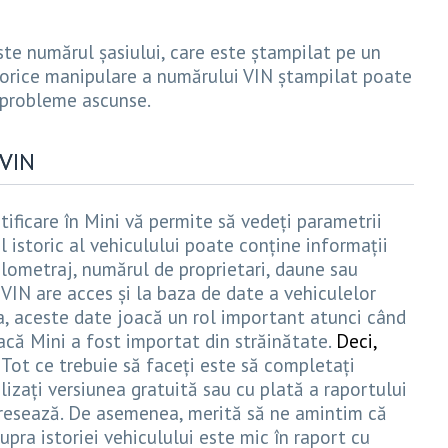
este numărul șasiului, care este ștampilat pe un
Și orice manipulare a numărului VIN ștampilat poate
 probleme ascunse.
 VIN
ificare în Mini vă permite să vedeți parametrii
l istoric al vehiculului poate conține informații
ilometraj, numărul de proprietari, daune sau
VIN are acces și la baza de date a vehiculelor
, aceste date joacă un rol important atunci când
că Mini a fost importat din străinătate.
Deci,
Tot ce trebuie să faceți este să completați
ilizați versiunea gratuită sau cu plată a raportului
eresează. De asemenea, merită să ne amintim că
pra istoriei vehiculului este mic în raport cu