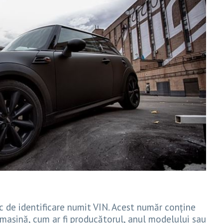
c de identificare numit VIN. Acest număr conține
mașină, cum ar fi producătorul, anul modelului sau