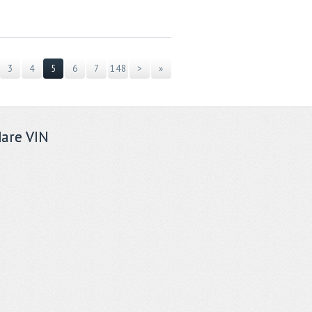
3
4
5
6
7
148
>
»
are VIN