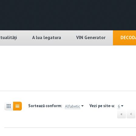
tualități
A lua legatura
VIN Generator
DECODA
Sortează conform:
Vezi pe site-u:
Alfabetic
6
«
<