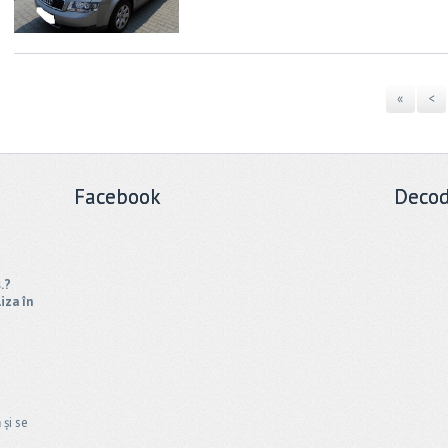
«
<
Facebook
Decod
s.?
iza în
și se