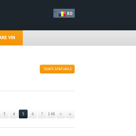
RO
RE VIN
TOATE SFATURILE
3
4
5
6
7
148
>
»