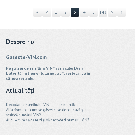
«
<
1
2
3
4
5
148
>
»
Despre
noi
Gaseste-VIN.com
Nu știți unde se află nr VIN în vehicului Dvs.?
Datorită instrumentului nostru îl vei localiza în
câteva secunde.
Actualități
Decodarea numărului VIN – de ce merită?
Alfa Romeo – cum se găsește, se decodează și se
verifică numărul VIN?
Audi – cum să găsești și să decodezi numărul VIN?