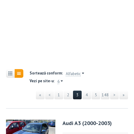
Sortează conform:
Alfabetic
Vezi pe site-u:
6
«
<
1
2
3
4
5
148
>
»
Audi A3 (2000-2003)