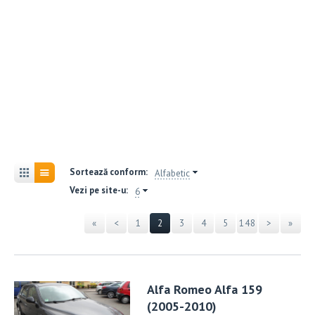
Sortează conform:
Alfabetic
Vezi pe site-u:
6
«
<
1
2
3
4
5
148
>
»
Alfa Romeo Alfa 159
(2005-2010)