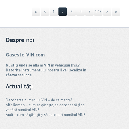
«
<
1
2
3
4
5
148
>
»
Despre
noi
Gaseste-VIN.com
Nu știți unde se află nr VIN în vehicului Dvs.?
Datorită instrumentului nostru îl vei localiza în
câteva secunde.
Actualități
Decodarea numărului VIN – de ce merită?
Alfa Romeo – cum se găsește, se decodează și se
verifică numărul VIN?
Audi – cum să găsești și să decodezi numărul VIN?